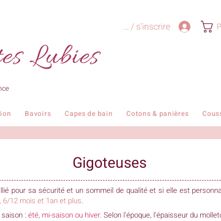
Se connecter / s'inscrire
P
nce
tion
Bavoirs
Capes de bain
Cotons & panières
Cous
Gigoteuses
llié pour sa sécurité et un sommeil de qualité et si elle est personn
, 6/12 mois et 1an et plus
.
 saison :
été, mi-saison ou hiver
. Selon l'époque, l'épaisseur du molle