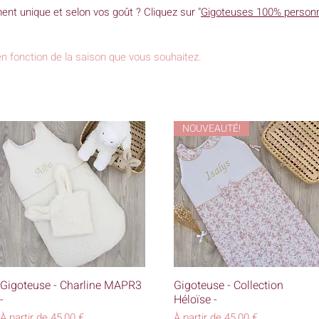
nt unique et selon vos goût ? Cliquez sur "
Gigoteuses 100% personn
n fonction de la saison que vous souhaitez.
NOUVEAUTÉ!
Aperçu rapide
Aperçu rapide
Gigoteuse - Charline MAPR3
Gigoteuse - Collection
-
Héloïse -
Prix promotionnel
Prix promotionnel
À partir de
45,00 €
À partir de
45,00 €