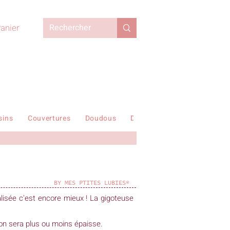
anier
sins
Couvertures
Doudous
Duvets enfant
En stock !
BY MES PTITES LUBIES®
alisée c'est encore mieux !
La gigoteuse
ton sera plus ou moins épaisse.