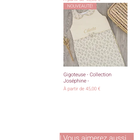
NOUVEAUTÉ!
Aperçu rapide
Gigoteuse - Collection
Joséphine -
Prix promotionnel
À partir de
45,00 €
|
Vous aimerez aussi ...