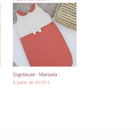
Aperçu rapide
Gigoteuse - Marsala -
Prix promotionnel
À partir de
45,00 €