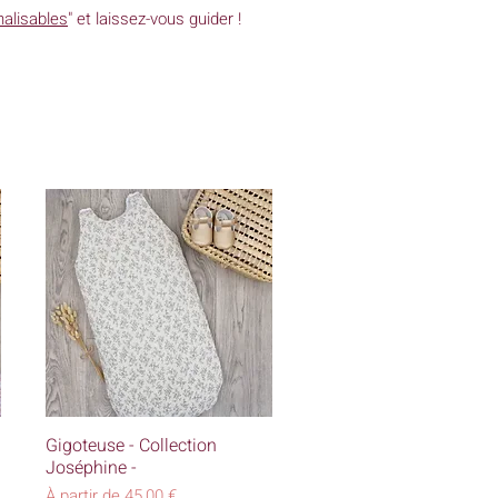
alisables
" et laissez-vous guider !
Aperçu rapide
Gigoteuse - Collection
Joséphine -
Prix promotionnel
À partir de
45,00 €