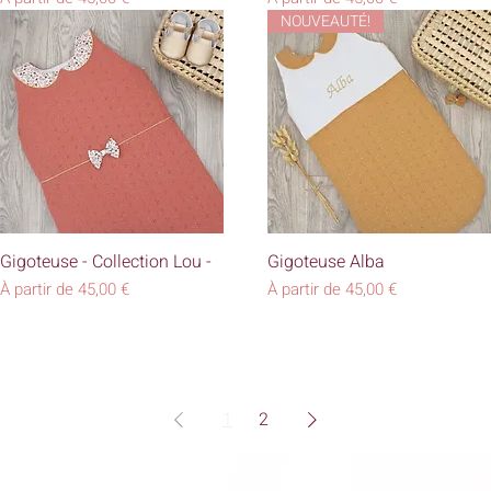
NOUVEAUTÉ!
Aperçu rapide
Aperçu rapide
Gigoteuse - Collection Lou -
Gigoteuse Alba
Prix promotionnel
Prix promotionnel
À partir de
45,00 €
À partir de
45,00 €
1
2