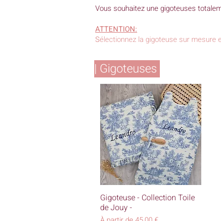
Vous souhaitez une gigoteuses totaleme
ATTENTION:
S
électionnez la gigoteuse sur mesure e
| Gigoteuses
Aperçu rapide
Gigoteuse - Collection Toile
de Jouy -
Prix promotionnel
À partir de
45,00 €