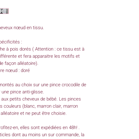
Nœud : 5cm x 3,5c
Pince crocodile : 3,
Pince anti-glisse : 3
* Les nœuds étant ré
heveux nœud en tissu.
dimensions peuvent 
écificités :
e à pois dorés ( Attention : ce tissu est à
fférente et fera apparaitre les motifs et
e façon alléatoire).
tre nœud : doré
montés au choix sur une pince crocodile de
une pince anti-glisse.
e aux petits cheveux de bébé. Les pinces
rs couleurs (blanc, marron clair, marron
 alléatoire et ne peut être choisie.
ofitez-en, elles sont expédiées en 48h! .
ticles dont au moins un sur commande, la