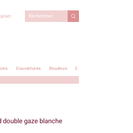
anier
sins
Couvertures
Doudous
Duvets enfant
En stock !
d double gaze blanche