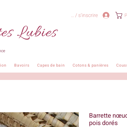
Se connecter / s'inscrire
P
nce
tion
Bavoirs
Capes de bain
Cotons & panières
Cous
Barrette nœu
pois dorés