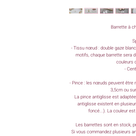
Barrette à c
Sp
- Tissu nœud : double gaze blanch
motifs, chaque barrette sera di
couleurs d
- Cen
- Pince : les nœuds peuvent être 
3,5cm ou sur 
La pince antiglisse est adapté
antiglisse existent en plusieu
foncé...). La couleur est
Les barrettes sont en stock, pr
Si vous commandez plusieurs ar