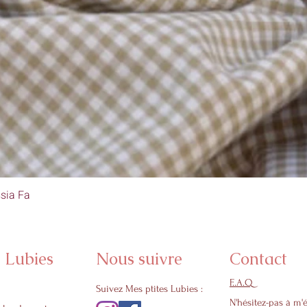
sia Fa
Aperçu rapide
s Lubies
Nous suivre
Contact
F..A.Q
Suivez Mes ptites Lubies :
N'hésitez-pas à m'é