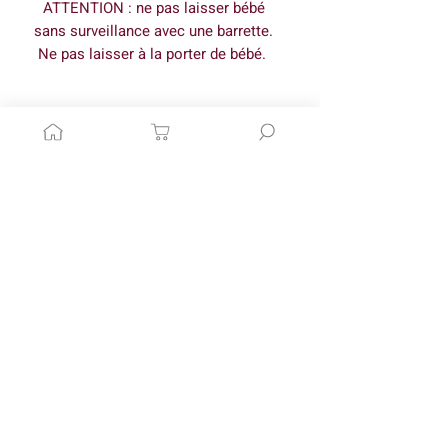
ATTENTION : ne pas laisser bébé
sans surveillance avec une barrette.
Ne pas laisser à la porter de bébé.
Dimensions
Nœud : 6cm x 4,5cm*
Pince crocodile : 4,5cm
Pince anti-glisse : 3,5cm
* Les nœuds étant réalisés
Articles similaires
entièrement à la main, les dimensions
peuvent varier légèrement.
COMMANDE PERSONNALISÉE
Plusieurs options disponi