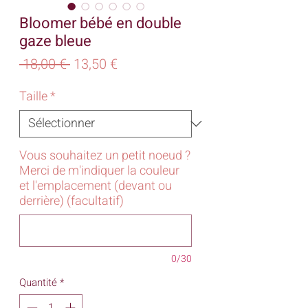
Bloomer bébé en double
gaze bleue
Prix
Prix
 18,00 € 
13,50 €
original
promotionnel
Taille
*
Vous souhaitez un petit noeud ?
Merci de m'indiquer la couleur
et l'emplacement (devant ou
derrière) (facultatif)
0/30
Quantité
*