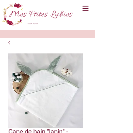
Made in France
Cape de bain "lapin" -