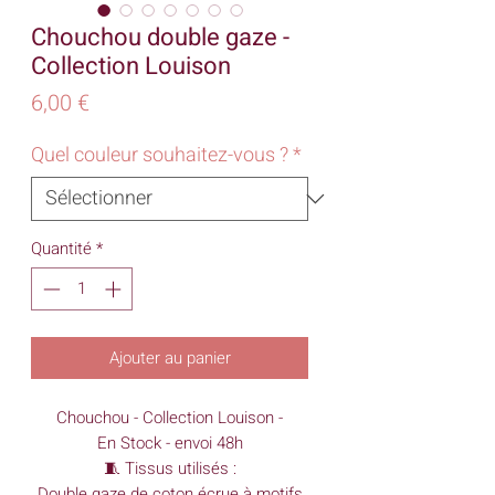
Chouchou double gaze -
Collection Louison
Prix
6,00 €
Quel couleur souhaitez-vous ?
*
Quantité
*
Ajouter au panier
Chouchou - Collection Louison -
En Stock - envoi 48h
🧵 Tissus utilisés :
Double gaze de coton écrue à motifs