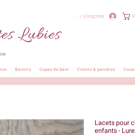
Se connecter / s'inscrire
P
nce
tion
Bavoirs
Capes de bain
Cotons & panières
Cous
Lacets pour c
enfants - Lur