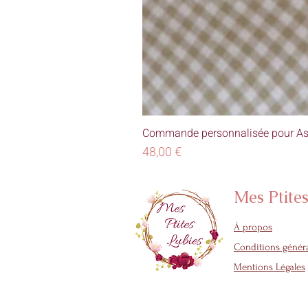
Commande personnalisée pour As
Prix
48,00 €
Mes Ptite
À propos
Conditions généra
Mentions Légales