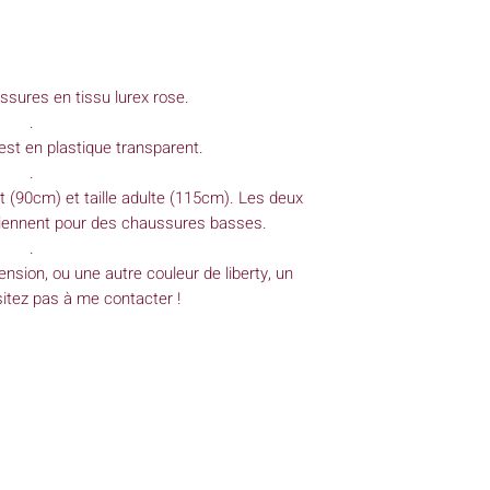
sures en tissu lurex rose.
.
est en plastique transparent.
.
nt (90cm) et taille adulte (115cm). Les deux
iennent pour des chaussures basses.
.
nsion, ou une autre couleur de liberty, un
sitez pas à me contacter !