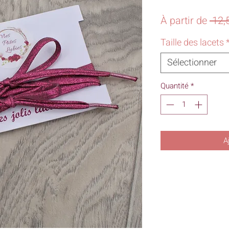
À partir de
 12,
Taille des lacets
Sélectionner
Quantité
*
A