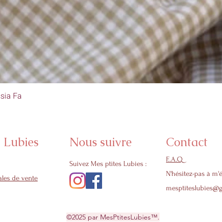
sia Fa
Aperçu rapide
s Lubies
Nous suivre
Contact
F..A.Q
Suivez Mes ptites Lubies :
N'hésitez-pas à m'é
les de vente
mesptiteslubies@
©2025 par MesPtitesLubies™.