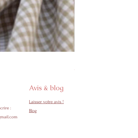
Protège carnet de santé - Col
Prix promotionnel
À partir de
24,50 €
Avis & blog
Laisser votre avis !
crire :
Blog
gmail.com