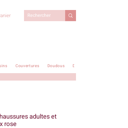
anier
sins
Couvertures
Doudous
Duvets enfant
En stock !
haussures adultes et
ex rose