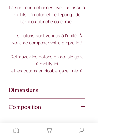
Ils sont confectionnés avec un tissu à
motifs en coton et de l'éponge de
bambou blanche ou écrue.
Les cotons sont vendus à l’unité. À
vous de composer votre propre lot!
Retrouvez les cotons en double gaze
à motifs
ici
et les cotons en double gaze unie
là
Dimensions
10cm x 10cm
Composition
Éponge de bambou (oeko tex la
plupart du temps)
En fonction des cotons : double gaze