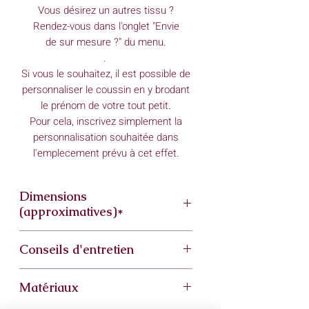
Vous désirez un autres tissu ?
Rendez-vous dans l'onglet "Envie
de sur mesure ?" du menu.
.
Si vous le souhaitez, il est possible de
personnaliser le coussin en y brodant
le prénom de votre tout petit.
Pour cela, inscrivez simplement la
personnalisation souhaitée dans
l'emplecement prévu à cet effet.
Dimensions
(approximatives)*
Largeur: 50 cm
Conseils d'entretien
Hauteur :30 cm
*Mes créations étant fait main les
Lavage à: 30°
dimensions peuvent varier très
Matériaux
Essorage: doux
légèrement.
Je vous conseille de laver le