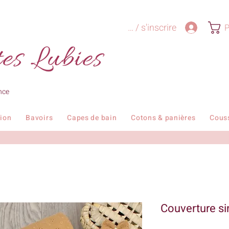
Se connecter / s'inscrire
P
nce
tion
Bavoirs
Capes de bain
Cotons & panières
Cous
Couverture sim