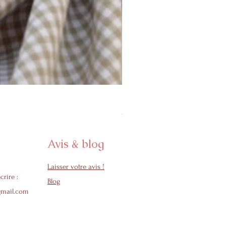
Protège carnet de santé - Col
Prix promotionnel
À partir de
24,50 €
Avis & blog
Laisser votre avis !
crire :
Blog
gmail.com