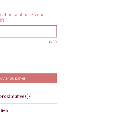
isation souhaitez-vous
if)
0/30
jouter au panier
proximatives)*
tien
 fait main les dimensions