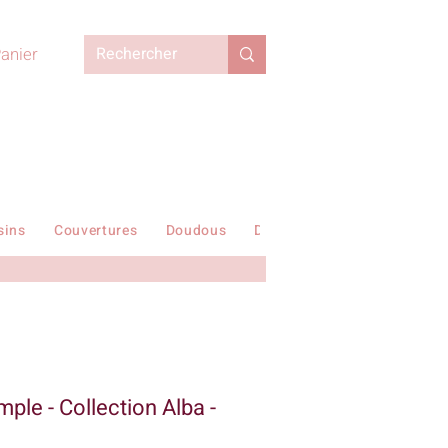
anier
sins
Couvertures
Doudous
Duvets enfant
En stock !
ple - Collection Alba -