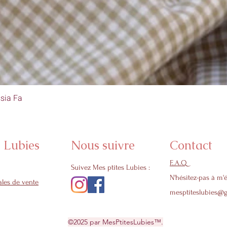
sia Fa
Aperçu rapide
s Lubies
Nous suivre
Contact
F..A.Q
Suivez Mes ptites Lubies :
N'hésitez-pas à m'é
les de vente
mesptiteslubies@
©2025 par MesPtitesLubies™.