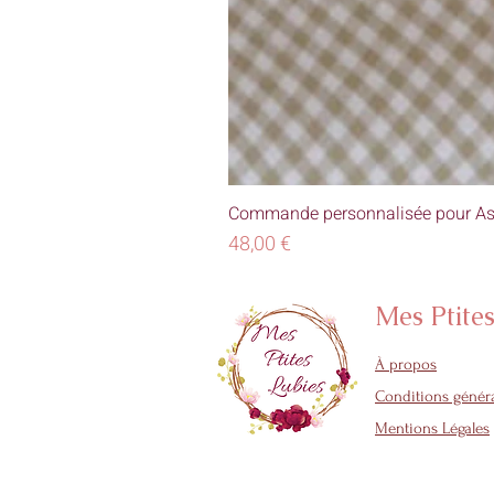
Commande personnalisée pour As
Prix
48,00 €
Mes Ptite
À propos
Conditions généra
Mentions Légales