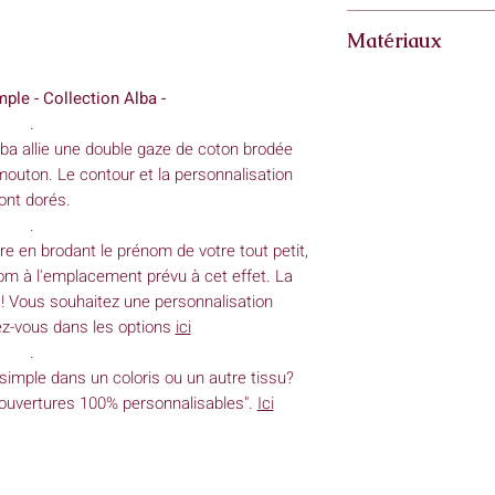
peuvent varier très 
Lavage à: 30°
Matériaux
Essorage: doux
Je vous conseille de 
Tissus
: double gaze
première utilisation.
ple - Collection Alba -
mouton : polyester
.
lba
allie une double gaze de coton brodée
mouton. Le contour et la personnalisation
ont dorés.
.
e en brodant le prénom de votre tout petit,
énom à l'emplacement prévu à cet effet. La
 ! Vous souhaitez une personnalisation
ez-vous dans les options
ici
.
imple dans un coloris ou un autre tissu?
Couvertures 100% personnalisables".
Ici