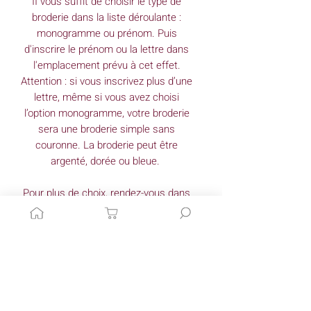
II vous suffit de choisir le type de
broderie dans la liste déroulante :
monogramme ou prénom. Puis
d'inscrire le prénom ou la lettre dans
l'emplacement prévu à cet effet.
Attention : si vous inscrivez plus d’une
lettre, même si vous avez choisi
l’option monogramme, votre broderie
sera une broderie simple sans
couronne. La broderie peut être
argenté, dorée ou bleue.
Pour plus de choix, rendez-vous dans
l'onglet "Envie de sur mesure" pour
créer vous-même la grande trousse
de toilette de vos souhaits.
Dimensions
(approximatives)*