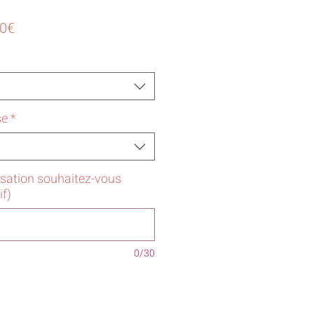
Prix
50€
promotionnel
se
*
isation souhaitez-vous
if)
0/30