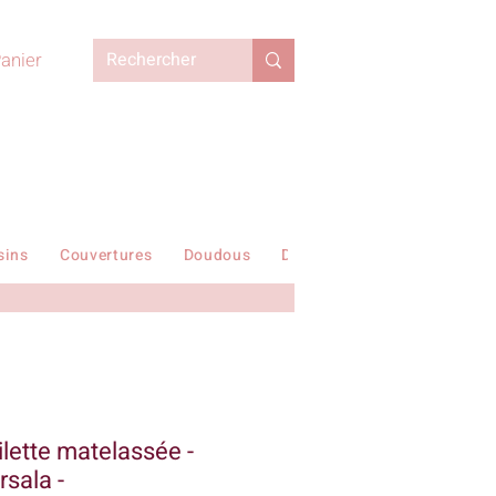
anier
sins
Couvertures
Doudous
Duvets enfant
En stock !
ilette matelassée -
rsala -