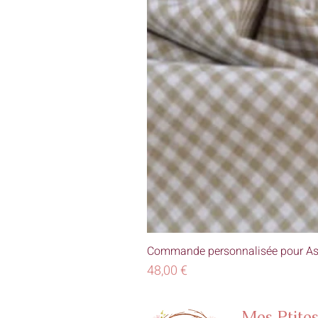
Commande personnalisée pour As
Prix
48,00 €
Mes Ptite