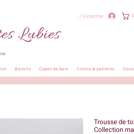
Se connecter / s'inscrire
P
nce
tion
Bavoirs
Capes de bain
Cotons & panières
Cous
Trousse de to
Collection ma