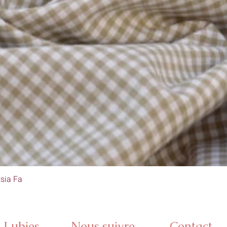
sia Fa
Aperçu rapide
s Lubies
Nous suivre
Contact