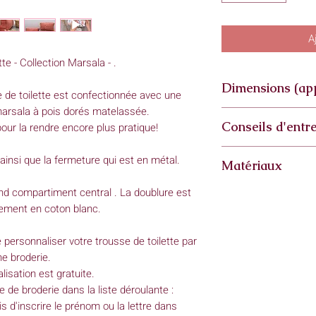
A
te - Collection Marsala - .
Dimensions (ap
 de toilette est confectionnée avec une
arsala à pois dorés matelassée.
Grande trousse :
Conseils d'entre
our la rendre encore plus pratique!
- hauteur et largeu
- longueur 25cm
Lavage à: 30°
ainsi que la fermeture qui est en métal.
Matériaux
Essorage: doux
Petite trousse :
Pas de sèchage en 
- hauteur et largeur
Tissu extérieur : do
nd compartiment central . La doublure est
- longueur 18cm
Tissu de la doublure
ement en coton blanc.
*Mes créations étant
Fermeture : métal d
peuvent varier très 
e personnaliser votre trousse de toilette par
d'autant plus import
e broderie.
est réalisé à la main
lisation est gratuite.
pe de broderie dans la liste déroulante :
'inscrire le prénom ou la lettre dans