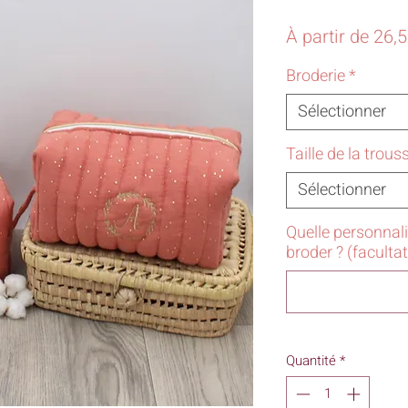
À partir de
26,
Broderie
*
Sélectionner
Taille de la trous
Sélectionner
Quelle personnal
broder ? (facultat
Quantité
*