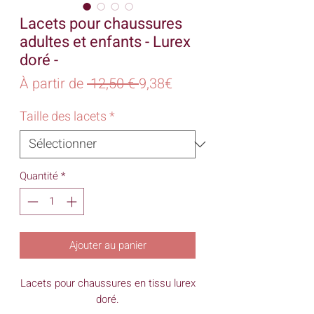
Lacets pour chaussures
adultes et enfants - Lurex
doré -
Prix
Prix
À partir de
 12,50 € 
9,38€
original
promotionnel
Taille des lacets
*
Quantité
*
Ajouter au panier
Lacets pour chaussures en tissu lurex
doré.