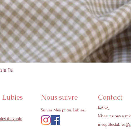
sia Fa
Aperçu rapide
s Lubies
Nous suivre
Contact
F..A.Q
Suivez Mes ptites Lubies :
N'hésitez-pas à m'é
les de vente
mesptiteslubies@