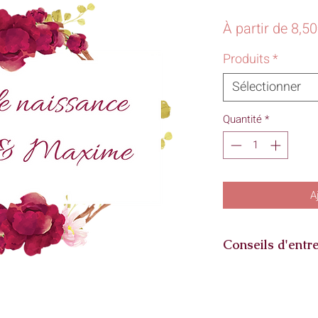
À partir de
8,5
Produits
*
Sélectionner
Quantité
*
A
Conseils d'entre
Lavage à: 30°
Essorage: doux
Je vous conseille de 