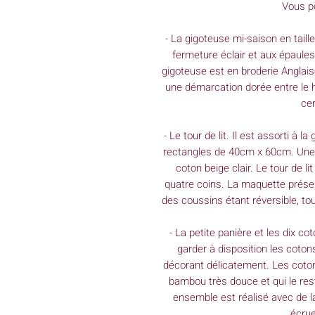
Vous po
- La gigoteuse mi-saison en taill
fermeture éclair et aux épaules
gigoteuse est en broderie Anglaise
une démarcation dorée entre le ha
ce
- Le tour de lit. Il est assorti à l
rectangles de 40cm x 60cm. Une f
coton beige clair. Le tour de li
quatre coins. La maquette prés
des coussins étant réversible, t
- La petite panière et les dix c
garder à disposition les cotons
décorant délicatement. Les coto
bambou très douce et qui le re
ensemble est réalisé avec de l
écrue