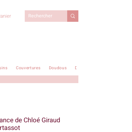
anier
sins
Couvertures
Doudous
Duvets enfant
En stock !
sance de Chloé Giraud
rtassot