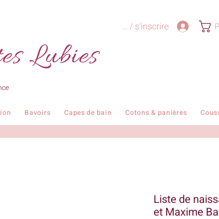
Se connecter / s'inscrire
P
nce
tion
Bavoirs
Capes de bain
Cotons & panières
Cous
Liste de nais
et Maxime Ba