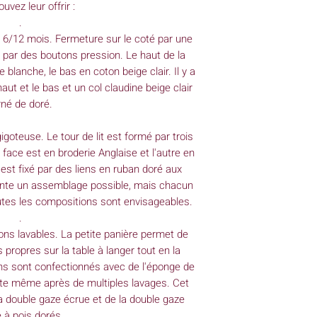
uvez leur offrir :
.
e 6/12 mois. Fermeture sur le coté par une
 par des boutons pression. Le haut de la
 blanche, le bas en coton beige clair. Il y a
ut et le bas et un col claudine beige clair
rné de doré.
a gigoteuse. Le tour de lit est formé par trois
ace est en broderie Anglaise et l'autre en
t est fixé par des liens en ruban doré aux
ente un assemblage possible, mais chacun
outes les compositions sont envisageables.
.
otons lavables. La petite panière permet de
 propres sur la table à langer tout en la
ns sont confectionnés avec de l'éponge de
ste même après de multiples lavages. Cet
a double gaze écrue et de la double gaze
 à pois dorés.