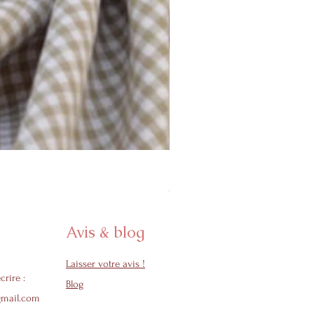
Protège carnet de santé - Col
Prix promotionnel
À partir de
24,50 €
Avis & blog
Laisser votre avis !
crire :
Blog
gmail.com