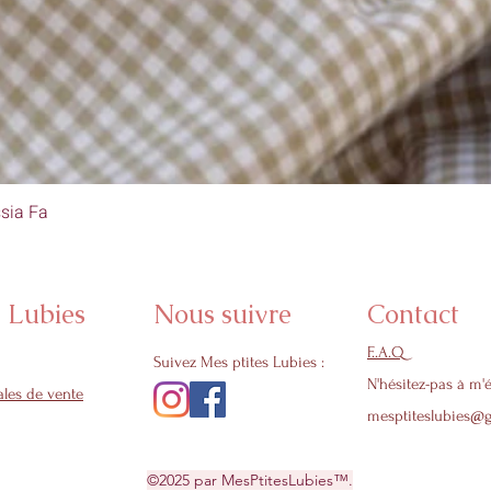
sia Fa
Aperçu rapide
s Lubies
Nous suivre
Contact
F..A.Q
Suivez Mes ptites Lubies :
N'hésitez-pas à m'é
les de vente
mesptiteslubies@
©2025 par MesPtitesLubies™.