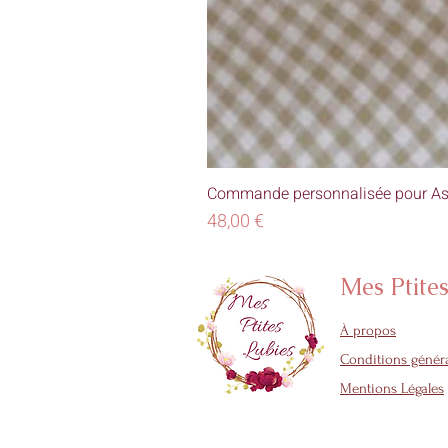
Commande personnalisée pour As
Prix
48,00 €
Mes Ptite
À propos
Conditions généra
Mentions Légales