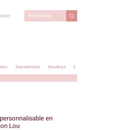
anier
sins
Couvertures
Doudous
Duvets enfant
En stock !
personnalisable en
tion Lou