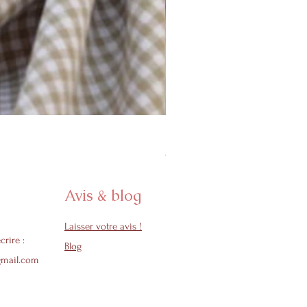
Protège carnet de santé - Col
Prix promotionnel
À partir de
24,50 €
Avis & blog
Laisser votre avis !
crire :
Blog
gmail.com