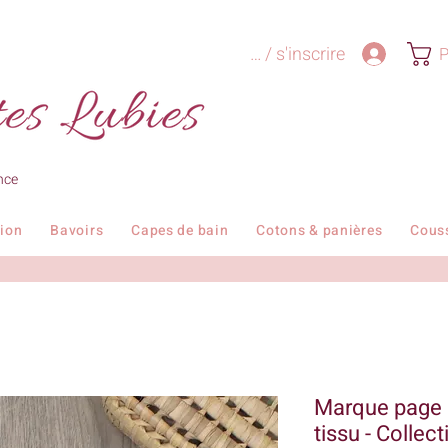
Se connecter / s'inscrire
P
nce
tion
Bavoirs
Capes de bain
Cotons & panières
Cous
Marque page 
tissu - Collec