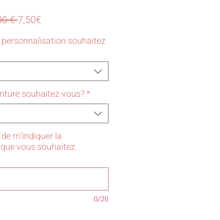
Prix
Prix
00 € 
7,50€
original
promotionnel
e personnalisation souhaitez
criture souhaitez-vous?
*
de m’indiquer la
 que vous souhaitez.
0/20