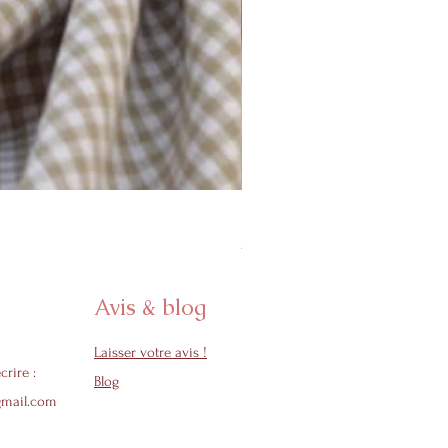
Protège carnet de santé - Col
Prix promotionnel
À partir de
24,50 €
Avis & blog
Laisser votre avis !
crire :
Blog
gmail.com