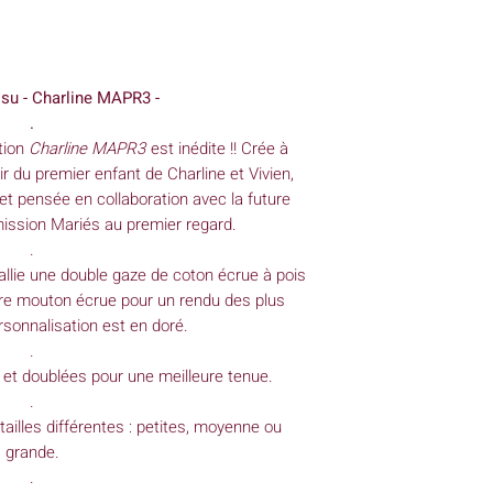
Fond : 18 cm / 18 c
Tissu: coton
Hauteur : 18cm
(lor
(droit - sans le rever
Grande
ssu - Charline MAPR3 -
Fond : 23 cm / 23 
.
Hauteur : 23 cm
(lor
ction
Charline MAPR3
est inédite !! Crée à
(droit - sans le rever
ir du premier enfant de Charline et Vivien,
 et pensée en collaboration avec la future
ission Mariés au premier regard.
.
allie une double gaze de coton écrue à pois
ure mouton écrue pour un rendu des plus
sonnalisation est en doré.
.
 et doublées pour une meilleure tenue.
.
 tailles différentes : petites, moyenne ou
grande.
.