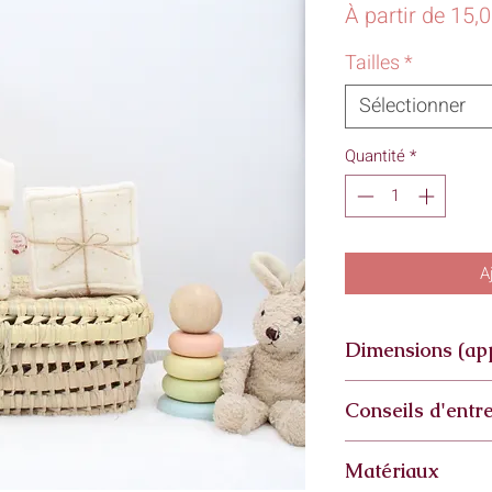
À partir de
15,
Tailles
*
Sélectionner
Quantité
*
A
Dimensions (ap
Petite
Conseils d'entre
Fond : 13,5 cm / 13
Hauteur : 13,5cm
(l
Lavage à: 30°
18,5cm
(droit - sans
Matériaux
Essorage: doux
Moyenne