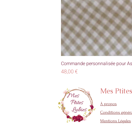
Commande personnalisée pour As
Prix
48,00 €
Mes Ptite
À propos
Conditions généra
Mentions Légales