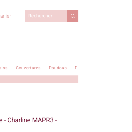
anier
sins
Couvertures
Doudous
Duvets enfant
En stock !
e - Charline MAPR3 -