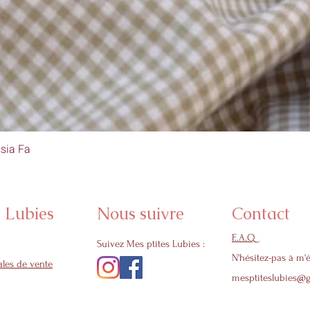
sia Fa
Aperçu rapide
s Lubies
Nous suivre
Contact
F..A.Q
Suivez Mes ptites Lubies :
N'hésitez-pas à m'é
les de vente
mesptiteslubies@