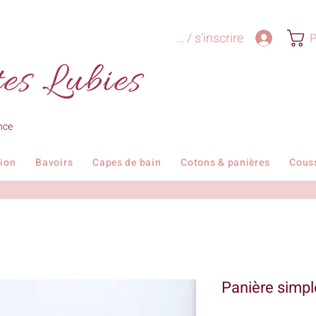
Se connecter / s'inscrire
P
nce
tion
Bavoirs
Capes de bain
Cotons & panières
Cous
Panière simpl