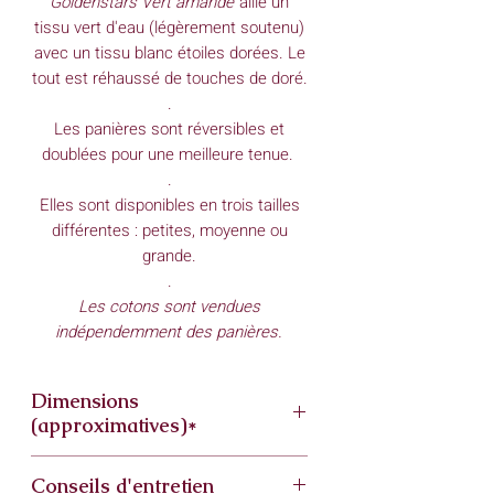
Goldenstars Vert amande
allie un
tissu vert d'eau (légèrement soutenu)
avec un tissu blanc étoiles dorées. Le
tout est réhaussé de touches de doré.
.
Les panières sont réversibles et
doublées pour une meilleure tenue.
.
Elles sont disponibles en trois tailles
différentes : petites, moyenne ou
grande.
.
Les cotons sont vendues
indépendemment des panières.
Dimensions
(approximatives)*
Petite
Conseils d'entretien
Fond : 13,5 cm / 13,5 cm