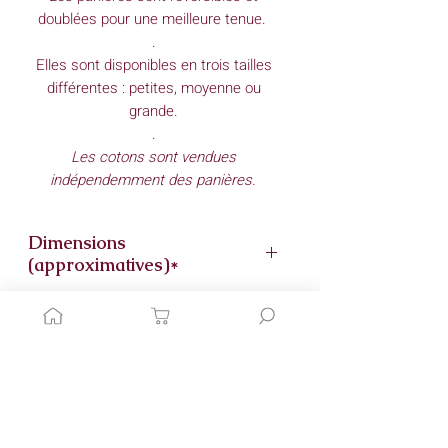
doublées pour une meilleure tenue.
.
Elles sont disponibles en trois tailles
différentes : petites, moyenne ou
grande.
.
Les cotons sont vendues
indépendemment des panières.
Dimensions
(approximatives)*
Petite
Conseils d'entretien
Fond : 13,5 cm / 13,5 cm
Hauteur : 13,5cm
(lorsque le revers
Lavage à: 30°
est fait)
ou 18,5cm
(droit - sans le
Matériaux
Essorage: doux
revers)
.
Moyenne
Tissu: coton
Fond : 18 cm / 18 cm