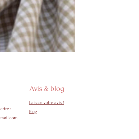
Protège carnet de santé - Col
Prix promotionnel
À partir de
24,50 €
Avis & blog
Laisser votre avis !
crire :
Blog
gmail.com