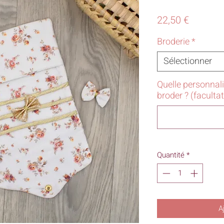
Prix
22,50 €
Broderie
*
Sélectionner
Quelle personnal
broder ? (facultat
Quantité
*
A