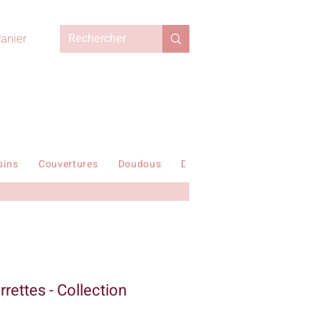
anier
sins
Couvertures
Doudous
Duvets enfant
En stock !
rettes - Collection