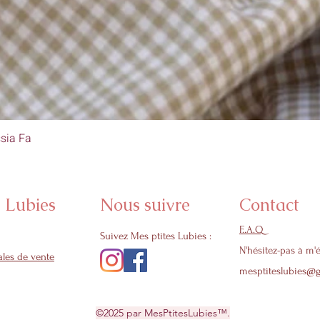
sia Fa
Aperçu rapide
s Lubies
Nous suivre
Contact
F..A.Q
Suivez Mes ptites Lubies :
N'hésitez-pas à m'é
les de vente
mesptiteslubies@
©2025 par MesPtitesLubies™.