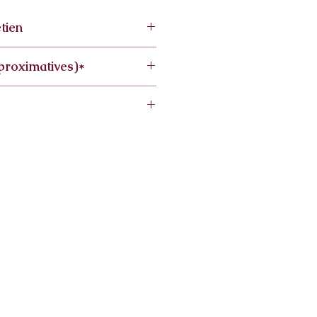
tien
proximatives)*
6cm
0cm
 fait main les dimensions
légèrement.