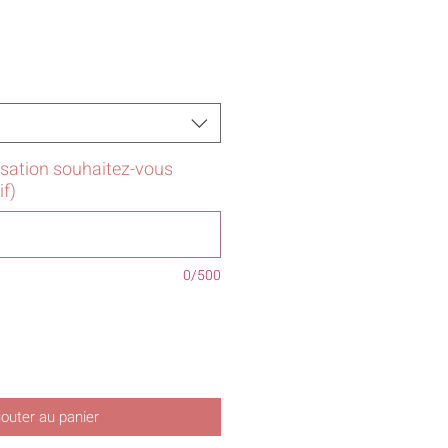
isation souhaitez-vous
if)
0/500
jouter au panier