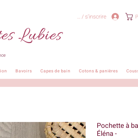
Se connecter / s'inscrire
P
nce
tion
Bavoirs
Capes de bain
Cotons & panières
Cous
Pochette à bar
Éléna -