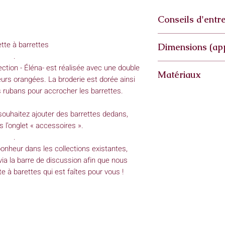
Conseils d'entre
Lavage 30°C
tte à barrettes
Dimensions (ap
Essorage : Doux
.
Hauteur ouverte : 2
ection - Éléna- est réalisée avec une double
Matériaux
Largeur : 17cm
urs orangées. La broderie est dorée ainsi
Hauteur fermée : 1
s rubans pour accrocher les barrettes.
Coton
*Mes créations étant
souhaitez ajouter des barrettes dedans,
peuvent varier très 
 l’onglet « accessoires ».
.
onheur dans les collections existantes,
ia la barre de discussion afin que nous
 à barettes qui est faîtes pour vous !