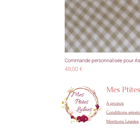
Commande personnalisée pour As
Prix
48,00 €
Mes Ptite
À propos
Conditions généra
Mentions Légales