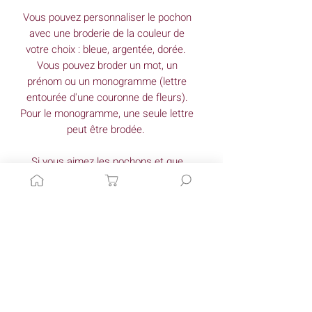
Vous pouvez personnaliser le pochon
avec une broderie de la couleur de
votre choix : bleue, argentée, dorée.
Vous pouvez broder un mot, un
prénom ou un monogramme (lettre
entourée d'une couronne de fleurs).
Pour le monogramme, une seule lettre
peut être brodée.
Si vous aimez les pochons et que
vous souhaiteriez les avoir dans
d'autres tissus, n'hésitez pas à me
contacter!
Matériaux
Double gaze de coton
Dimensions *