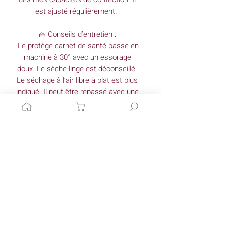
est ajusté régulièrement.
🧺 Conseils d’entretien :
Le protège carnet de santé passe en
machine à 30° avec un essorage
doux. Le sèche-linge est déconseillé.
Le séchage à l’air libre à plat est plus
indiqué. Il peut être repassé avec une
chaleur douce sauf si le tissu
comporte des pois dorés qui
s'effaceraient sous l’effet de la
chaleur. En cas de doute, n’hésitez
pas à utiliser une pattemouille.
🇫🇷 Mes créations sont
confectionnées à la main en France.
Elles sont réalisées sur commande et
sont entièrement personnalisables.