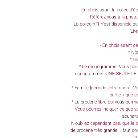
- En choisissant la police d'é
Référez-vous à la photo 
La police n°1 n'est disponible que
"Liv
- En choisissant ce
* Not
* Li
* Le monogramme. Vous pourre
monogramme - UNE SEULE LETTR
* Famille [nom de votre choix]. V
partie « que s
* La broderie libre qui vous perme
Vous pourrez indiquer ce que vo
souhait
N’oubliez cependant pas, que le p
de broderie très grande, il faut 
h