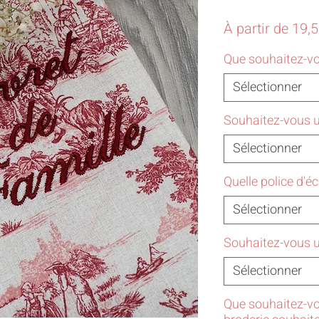
À partir de
19,
Que souhaitez-v
Sélectionner
Souhaitez-vous 
Sélectionner
Quelle police d'é
Sélectionner
Souhaitez-vous u
Sélectionner
Que souhaitez-vo