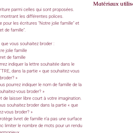
Matériaux utilis
criture parmi celles qui sont proposées.
Double gaze de coton
montrant les différentes polices.
 pour les écritures "Notre jolie famille" et
ret de famille".
 que vous souhaitez broder :
re jolie famille
vret de famille
z indiquer la lettre souhaitée dans le
E, dans la partie « que souhaitez-vous
broder? »
ous pourrez indiquer le nom de famille de la
ouhaitez-vous broder? »
t de laisser libre court à votre imagination.
us souhaitez broder dans la partie « que
ez-vous broder? »
rotège livret de famille n’a pas une surface
donc limiter le nombre de mots pour un rendu
armonieux.