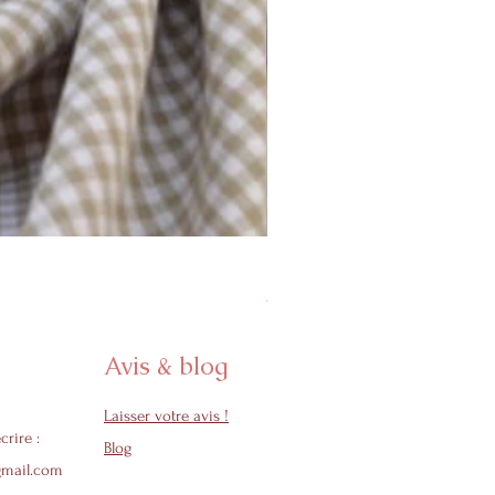
Protège carnet de santé - Col
Prix promotionnel
À partir de
24,50 €
Avis & blog
Laisser votre avis !
crire :
Blog
gmail.com