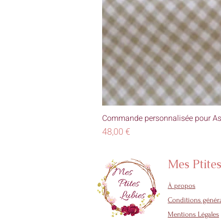
Commande personnalisée pour As
Prix
48,00 €
Mes Ptite
À propos
Conditions généra
Mentions Légales