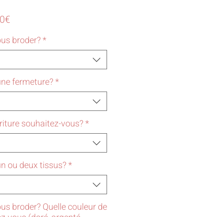
Prix
50€
promotionnel
ous broder?
*
une fermeture?
*
criture souhaitez-vous?
*
n ou deux tissus?
*
us broder? Quelle couleur de