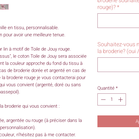
broderie souhaite
rouge)?
*
ille en tissu, personnalisable.
on pour avoir une meilleure tenue.
Souhaitez-vous 
ur lin à motif de Toile de Jouy rouge.
la broderie? (oui 
tissus", le coton Toile de Jouy sera associée
nt la couleur approche du fond du tissu à
cas de broderie dorée et argenté en cas de
 la broderie rouge je vous contacterai pour
 qui vous convient (argenté, doré ou sans
Quantité
*
assepoil).
la broderie qui vous convient :
rée, argentée ou rouge (à préciser dans la
A
personnalisation).
couleur, n’hésitez pas à me contacter.