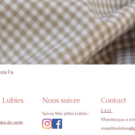
sia Fa
Aperçu rapide
s Lubies
Nous suivre
Contact
F..A.Q
Suivez Mes ptites Lubies :
N'hésitez-pas à m'é
les de vente
mesptiteslubies@