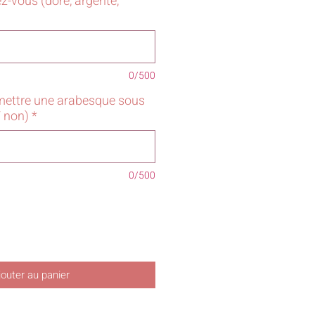
z-vous (doré, argenté,
0/500
mettre une arabesque sous
/ non)
*
0/500
jouter au panier