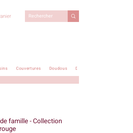
anier
sins
Couvertures
Doudous
Duvets enfant
En stock !
 de famille - Collection
 rouge