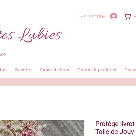
Se connecter / s'inscrire
P
nce
tion
Bavoirs
Capes de bain
Cotons & panières
Cous
Protège livret
Toile de Jouy