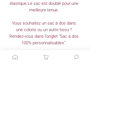
élastique.Le sac est doublé pour une
meilleure tenue.
.
Vous souhaitez un sac à dos dans
une coloris ou un autre tissu ?
Rendez-vous dans l'onglet "Sac à dos
100% personnalisables".
Ce joli sac à dos est réalisé grâce au
patron Gaspard de Jane Emilie.
Dimensions *
Largeur : 27cm
Conseils d'entretien
Hauteur : 27cm
Profondeur : 7 cm
Lavage à: 30°
*Mes créations étant fait main les
Matériaux *
Essorage: doux
dimensions peuvent varier très
Fer à repasser : fer doux ( attention,
légèrement.
Tissu: coton
les doubles gaze à pois ne doivent pas