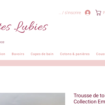
Se connecter / s'inscrire
P
nce
tion
Bavoirs
Capes de bain
Cotons & panières
Cous
Trousse de to
Collection E