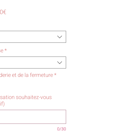
Prix
50€
promotionnel
se
*
derie et de la fermeture
*
isation souhaitez-vous
if)
0/30