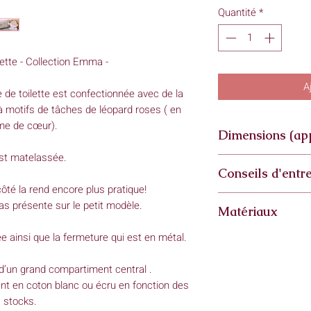
Quantité
*
ette - Collection Emma -
A
de toilette est confectionnée avec de la
 motifs de tâches de léopard roses ( en
me de cœur).
Dimensions (ap
est matelassée.
Grande trousse :
Conseils d'entre
- hauteur et largeu
ôté la rend encore plus pratique!
- longueur 25cm
Lavage à: 30°
as présente sur le petit modèle.
Matériaux
Essorage: doux
Petite trousse :
Pas de sèchage en 
e ainsi que la fermeture qui est en métal.
- hauteur et largeur
Tissu extérieur : do
- longueur 18cm
Tissu de la doublure
*Mes créations étant
Fermeture : métal d
d’un grand compartiment central .
peuvent varier très 
t en coton blanc ou écru en fonction des
d'autant plus import
stocks.