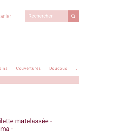
anier
sins
Couvertures
Doudous
Duvets enfant
En stock !
ilette matelassée -
mma -