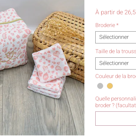
À partir de
26,
Broderie
*
Sélectionner
Taille de la trous
Sélectionner
Couleur de la bro
Quelle personnal
broder ? (facultat