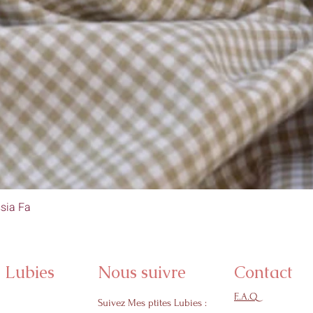
sia Fa
Aperçu rapide
s Lubies
Nous suivre
Contact
F..A.Q
Suivez Mes ptites Lubies :