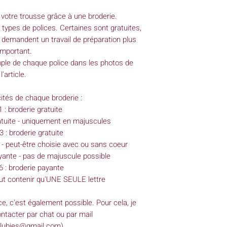
est réalisé à la main
votre trousse grâce à une broderie.
 types de polices. Certaines sont gratuites,
 demandent un travail de préparation plus
important.
ple de chaque police dans les photos de
l'article.
icités de chaque broderie :
1 : broderie gratuite
gratuite - uniquement en majuscules
3 : broderie gratuite
e - peut-être choisie avec ou sans coeur
payante - pas de majuscule possible
°6 : broderie payante
t contenir qu'UNE SEULE lettre
ce, c'est également possible. Pour cela, je
ntacter par chat ou par mail
slubies@gmail.com).