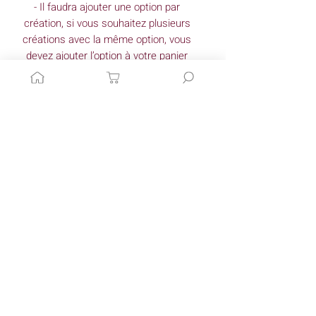
- Il faudra ajouter une option par 
création, si vous souhaitez plusieurs 
créations avec la même option, vous 
devez ajouter l’option à votre panier 
autant de fois qu’il y a de créations.
Articles similaires
COMMANDE PERSONNALISÉE
Plusieurs options disponi