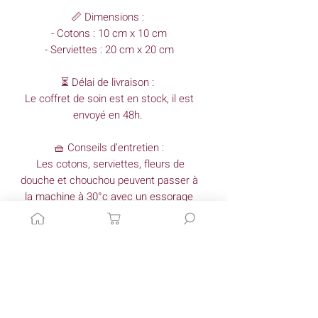
📏 Dimensions :
- Cotons : 10 cm x 10 cm
- Serviettes : 20 cm x 20 cm
⏳ Délai de livraison :
Le coffret de soin est en stock, il est
envoyé en 48h.
🧺 Conseils d’entretien :
Les cotons, serviettes, fleurs de
douche et chouchou peuvent passer à
la machine à 30°c avec un essorage
doux. Les créations peuvent être
repassée avec une chaleur douce
sauf si le tissu comporte des pois
dorés qui s'effaceraient sous l’effet de
la chaleur. En cas de doute, n’hésitez
pas à utiliser une pattemouille.