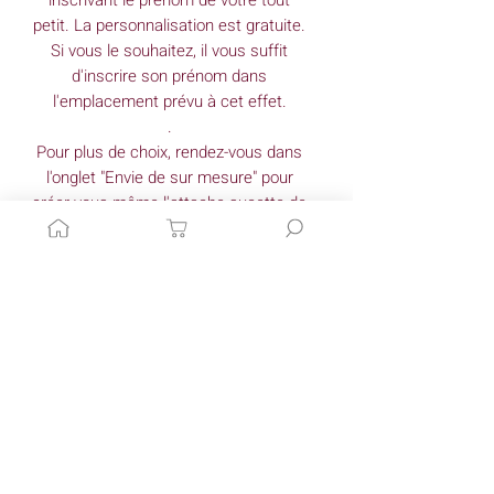
petit. La personnalisation est gratuite.
Si vous le souhaitez, il vous suffit
d'inscrire son prénom dans
l'emplacement prévu à cet effet.
.
Pour plus de choix, rendez-vous dans
l'onglet "Envie de sur mesure" pour
créer vous-même l'attache sucette de
vos souhaits.
Dimensions
(approximatives)*
Largeur**: 30 cm
Matériaux
Longueur**: 30 cm
Tissu : coton et minky
*Mes créations étant fait main les
Conseils d'entretien
dimensions peuvent varier très
légèrement.
Lavage à: 30°