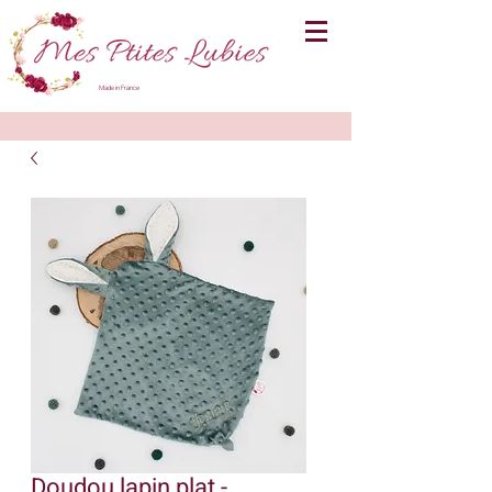
Made in France
Doudou lapin plat -