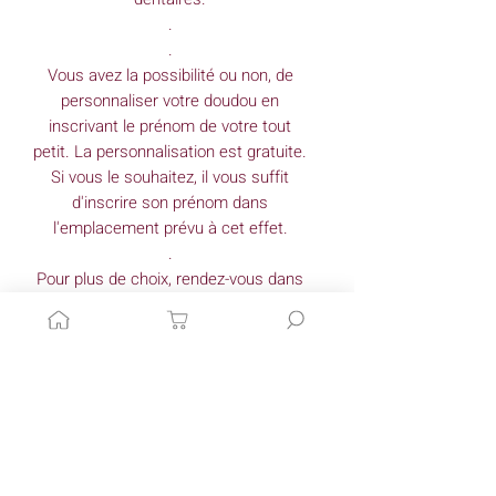
.
.
Vous avez la possibilité ou non, de
personnaliser votre doudou en
inscrivant le prénom de votre tout
petit. La personnalisation est gratuite.
Si vous le souhaitez, il vous suffit
d'inscrire son prénom dans
l'emplacement prévu à cet effet.
.
Pour plus de choix, rendez-vous dans
l'onglet "Envie de sur mesure" pour
créer vous-même l'attache sucette de
vos souhaits.
Dimensions
(approximatives)*
Largeur**: 30 cm