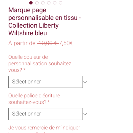
Marque page
personnalisable en tissu -
Collection Liberty
Wiltshire bleu
Prix
Prix
À partir de
 10,00 € 
7,50€
original
promotionnel
Quelle couleur de
personnalisation souhaitez
vous?
*
Quelle police d'écriture
souhaitez-vous?
*
Je vous remercie de m’indiquer