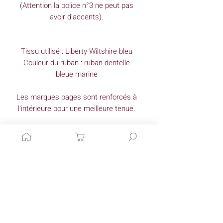
(Attention la police n°3 ne peut pas
avoir d'accents).
Tissu utilisé : Liberty Wiltshire bleu
Couleur du ruban : ruban dentelle
bleue marine
Les marques pages sont renforcés à
l'intérieure pour une meilleure tenue.
Dimensions : 15 cm x 5 cm
Pour plus d'informations n'hésitez pas
à me contacter.
Articles similaires