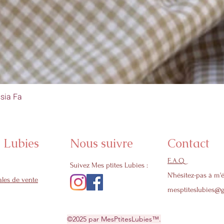
sia Fa
Aperçu rapide
s Lubies
Nous suivre
Contact
F..A.Q
Suivez Mes ptites Lubies :
N'hésitez-pas à m'é
les de vente
mesptiteslubies@
©2025 par MesPtitesLubies™.