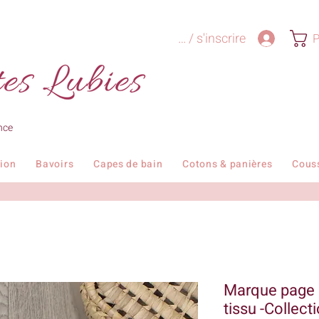
Se connecter / s'inscrire
P
nce
tion
Bavoirs
Capes de bain
Cotons & panières
Cous
Marque page 
tissu -Collect