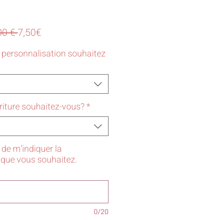
Prix
Prix
00 € 
7,50€
original
promotionnel
e personnalisation souhaitez
criture souhaitez-vous?
*
de m’indiquer la
 que vous souhaitez.
0/20