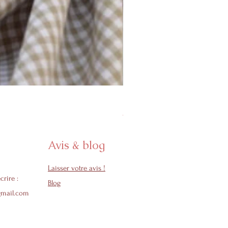
Protège carnet de santé - Col
Prix promotionnel
À partir de
24,50 €
Avis & blog
Laisser votre avis !
crire :
Blog
gmail.com