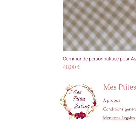
Commande personnalisée pour As
Prix
48,00 €
Mes Ptite
À propos
Conditions généra
Mentions Légales