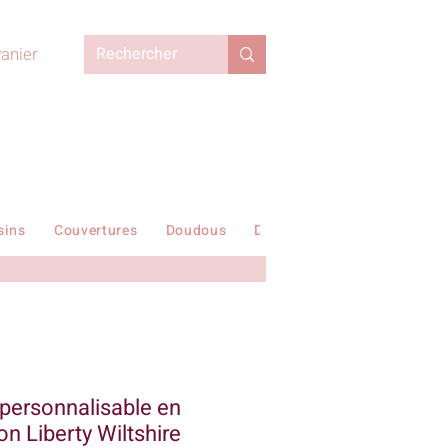
anier
sins
Couvertures
Doudous
Duvets enfant
En stock !
personnalisable en
ion Liberty Wiltshire