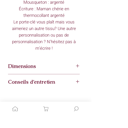
Mousqueton : argenté
Écriture : Maman chérie en
thermocollant argenté
Le porte-clé vous plaît mais vous
aimeriez un autre tissu? Une autre
personnalisation ou pas de
personnalisation ? N’hésitez pas à
m’écrire !
Dimensions
Longueur : cm
Conseils d’entretien
Largeur : cm
Il est conseillé d’éviter de laver le
porte clé. Le mousqueton ne
s’enlevant pas, il risque d’être abimé
durant le lavage.
Articles similaires