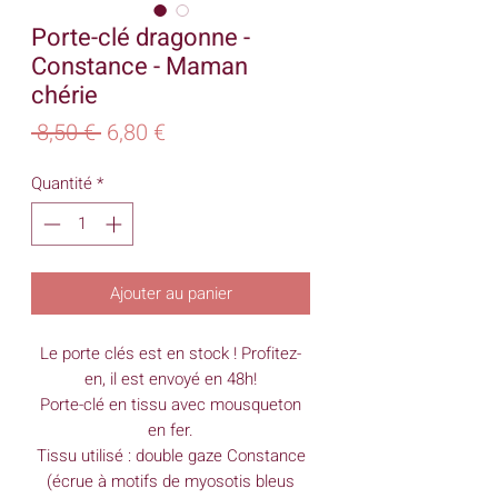
Porte-clé dragonne -
Constance - Maman
chérie
Prix
Prix
 8,50 € 
6,80 €
original
promotionnel
Quantité
*
Ajouter au panier
Le porte clés est en stock ! Profitez-
en, il est envoyé en 48h!
Porte-clé en tissu avec mousqueton
en fer.
Tissu utilisé : double gaze Constance
(écrue à motifs de myosotis bleus