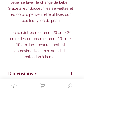
bébé, se laver, le change de bébé...
Grâce à leur douceur, les serviettes et
les cotons peuvent être utilisés sur
tous les types de peau.
Les serviettes mesurent 20 cm / 20
cm et les cotons mesurent 10 cm /
10 cm. Les mesures restent
approximatives en raison de la
confection à la main.
Dimensions *
Cotons : 10 cm x 10 cm
Conseils d'entretien
Serviettes : 20 cm x 20 cm
* mes créations étant entièrement
Lavage : 30°c
confectionnées à la mains, les
Matérieux
Essorage : doux
dimensions peuvent légèrement
Pas de sèche linge
varier.
Face en tissu : double gaze de coton
Laver avec des couleurs similaires