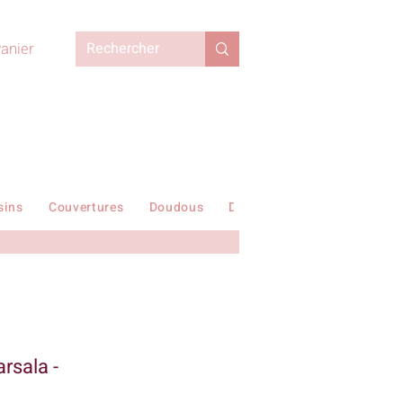
anier
sins
Couvertures
Doudous
Duvets enfant
En stock !
arsala -