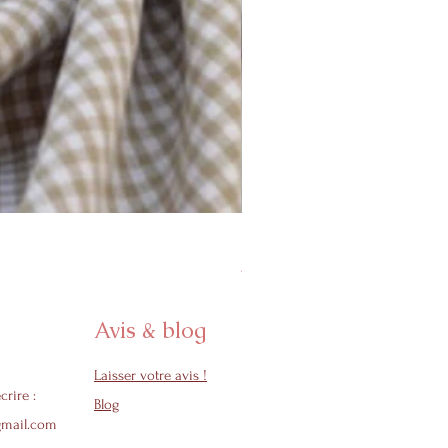
Protège carnet de santé - Col
Prix promotionnel
À partir de
24,50 €
Avis & blog
Laisser votre avis !
crire :
Blog
gmail.com