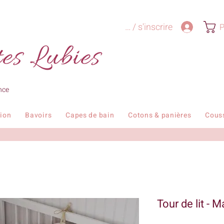
Se connecter / s'inscrire
P
nce
tion
Bavoirs
Capes de bain
Cotons & panières
Cous
Tour de lit - M