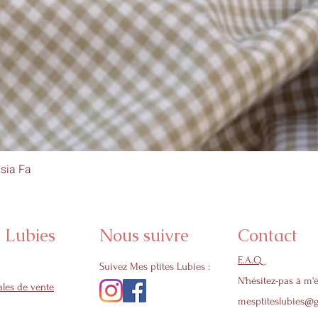
sia Fa
Aperçu rapide
s Lubies
Nous suivre
Contact
F..A.Q
Suivez Mes ptites Lubies :
N'hésitez-pas à m'é
les de vente
mesptiteslubies@