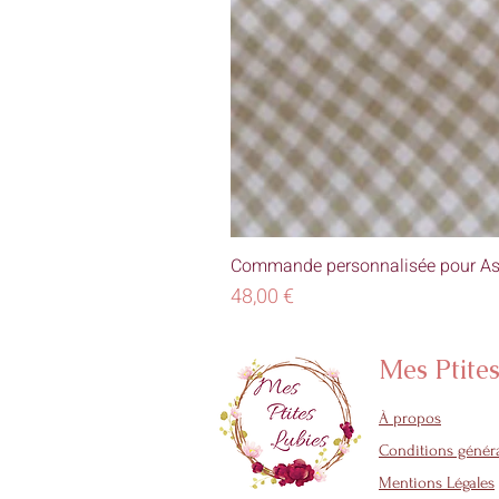
Commande personnalisée pour As
Prix
48,00 €
Mes Ptite
À propos
Conditions généra
Mentions Légales